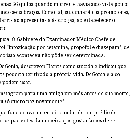
penas 36 quilos quando morreu e havia sido vista pouco
do seus braços. Como tal, sublinharão os promotores,
rris ao apresentá-la às drogas, ao estabelecer o
cio.
tópsia. O Gabinete do Examinador Médico Chefe de
i “intoxicação por cetamina, propofol e diazepam”, de
mo isso aconteceu não pôde ser determinada.
DeGonia, descreveu Harris como suicida e indicou que
s poderia ter tirado a própria vida. DeGonia e a co-
 podem usar.
o Instagram para uma amiga um mês antes de sua morte,
Eu só quero paz novamente”.
que funcionava no terceiro andar de um prédio de
tar os pacientes da maneira que gostaríamos de ser