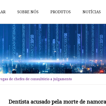
LAR
SOBRE NÓS
PRODUTOS
NOTÍCIAS
Oral
Sarms
Líquido
Peptídeos
Esteróides
Anestesia Local
ogas de chefes de consultório a julgamento
Dentista acusado pela morte de namora