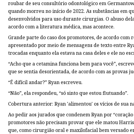
roubar de seu consultório odontológico em Germantown
quando morreu no início de 2022. As substâncias em q
desenvolvidos para uso durante cirurgias. O abuso de
acordo com a literatura médica, mas acontece.
Grande parte do caso dos promotores, de acordo com rec
apresentado por meio de mensagens de texto entre Rya
trocadas enquanto ela estava na casa deles e ele no escr
“Acho que a cetamina funciona bem para você”, escre
que se sentia desorientada, de acordo com as provas ju
“É difícil andar?” Ryan escreveu.
“Não”, ela respondeu, “só sinto que estou flutuando”.
Cobertura anterior: Ryan 'alimentou' os vícios de sua n
Ao pedir aos jurados que condenem Ryan por “coração 
promotores não precisam provar que ele matou Harris
que, como cirurgião oral e maxilofacial bem versado em