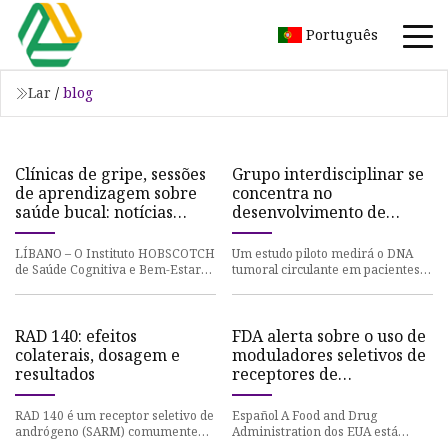
Português
Lar
/
blog
Clínicas de gripe, sessões
Grupo interdisciplinar se
de aprendizagem sobre
concentra no
saúde bucal: notícias
desenvolvimento de
sobre saúde no litoral
vacina oral personalizada
contra o câncer
LÍBANO – O Instituto HOBSCOTCH
Um estudo piloto medirá o DNA
de Saúde Cognitiva e Bem-Estar
tumoral circulante em pacientes
da Dartmouth Health foi
com câncer com resposta
selecionado para receber uma
“extraordinária” à imunoterapia.
doaç
RAD 140: efeitos
FDA alerta sobre o uso de
colaterais, dosagem e
moduladores seletivos de
resultados
receptores de
andrógenos (SARMs)
entre adolescentes e
RAD 140 é um receptor seletivo de
Español A Food and Drug
jovens adultos
andrógeno (SARM) comumente
Administration dos EUA está
conhecido como Testolone. Está
alertando os consumidores que a