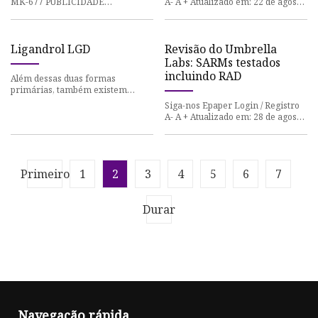
MK-677 PUBLICIDADE
A- A + Atualizado em: 22 de agosto
Ibutamoren MK-677 é um
de 2023 às 14h36 (IST) Olhando
agonista seletivo do receptor
para o site deles, s
secretagogo do horm
Ligandrol LGD
Revisão do Umbrella
Labs: SARMs testados
incluindo RAD
Além dessas duas formas
primárias, também existem
comprimidos sublinguais e
Siga-nos Epaper Login / Registro
adesivos transdérmicos
A- A + Atualizado em: 28 de agosto
disponíveis no merca
de 2023 às 18h48 (IST) A Umbrella
Labs é, sem dúvid
Primeiro
1
2
3
4
5
6
7
Durar
Navegação rápida