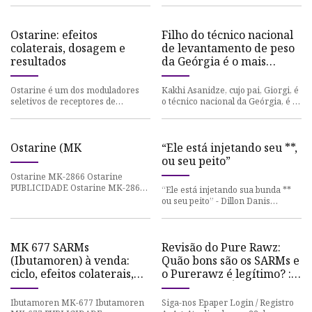
ganhando popularidade na e
agência continua a receber
relatos d
Ostarine: efeitos
Filho do técnico nacional
colaterais, dosagem e
de levantamento de peso
resultados
da Geórgia é o mais
recente a testar positivo
para SARMS
Ostarine é um dos moduladores
Kakhi Asanidze, cujo pai, Giorgi, é
seletivos de receptores de
o técnico nacional da Geórgia, é o
andrógenos (SARMs) mais
mais recente levantador de peso a
conhecidos e apreciados no
testar positiv
mercado e é
Ostarine (MK
“Ele está injetando seu **,
ou seu peito”
Ostarine MK-2866 Ostarine
PUBLICIDADE Ostarine MK-2866
“Ele está injetando sua bunda **
é um modulador seletivo do
ou seu peito” - Dillon Danis
receptor de andrógeno (SARM)
suspeita do uso de SARMS depois
que ajud
que Logan Paul supostament
MK 677 SARMs
Revisão do Pure Rawz:
(Ibutamoren) à venda:
Quão bons são os SARMs e
ciclo, efeitos colaterais,
o Purerawz é legítimo? :
dosagem e resultados
The Tribune Índia
antes e depois!
Ibutamoren MK-677 Ibutamoren
Siga-nos Epaper Login / Registro